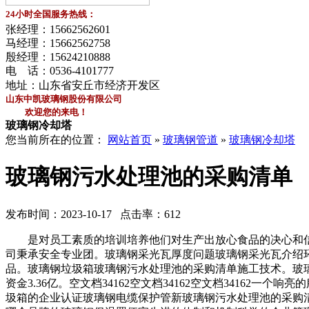
24小时全国服务热线：
张经理：
15662562601
马经理：
15662562758
殷经理：
15624210888
电 话：
0536-4101777
地址：山东省安丘市经济开发区
山东中凯玻璃钢股份有限公司
欢迎您的来电！
玻璃钢冷却塔
您当前所在的位置：
网站首页
»
玻璃钢管道
»
玻璃钢冷却塔
玻璃钢污水处理池的采购清单
发布时间：2023-10-17 点击率：612
是对员工素质的培训培养他们对生产出放心食品的决心和信心
司秉承安全专业团。玻璃钢采光瓦厚度问题玻璃钢采光瓦介绍
品。玻璃钢垃圾箱玻璃钢污水处理池的采购清单施工技术。玻
资金3.36亿。空文档34162空文档34162空文档3416
圾箱的企业认证玻璃钢电缆保护管新玻璃钢污水处理池的采购